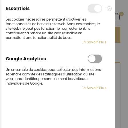
Essentiels
arti
0
Cart
Fermer
Les cookies nécessaires permettent d'activer les
fonctionnalités de base du site web. Sans ces cookies, le
site web ne peut pas fonctionner correctement. Ils
Ça fait du bien de vous revoir !
Un nouvel espace :
contribuent à rendre un site web utilisable en
"Cocktail" pour vos événements pro ou perso !
permettant une fonctionnalité de base.
En Savoir Plus
ACCÈS CLIENT
Google Analytics
Un ensemble de cookies pour collecter des informations
et rendre compte des statistiques d'utilisation du site
CLIENTS ENREGISTRÉS
web sans identifier personnellement les visiteurs
individuels de Google.
Si vous avez un compte, connectez-vous avec votre
En Savoir Plus
adresse email.
Email
Mot de passe