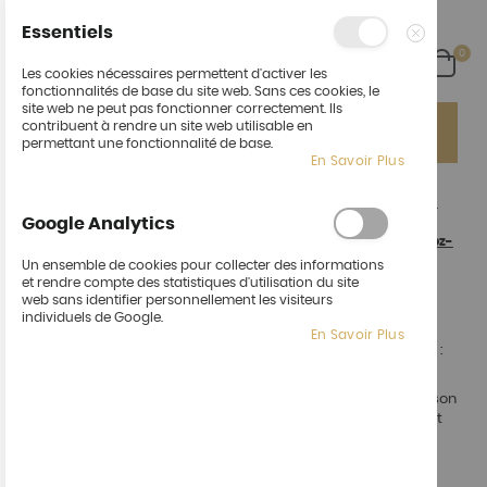
Essentiels
arti
0
Cart
Fermer
Les cookies nécessaires permettent d'activer les
fonctionnalités de base du site web. Sans ces cookies, le
site web ne peut pas fonctionner correctement. Ils
Ça fait du bien de vous revoir !
Un nouvel espace :
contribuent à rendre un site web utilisable en
"Cocktail" pour vos événements pro ou perso !
permettant une fonctionnalité de base.
En Savoir Plus
SAVEURS COCOTTE
:
pour les particuliers et les entreprises.
Google Analytics
Pour votre première commande (livrée en entreprise) contactez-
nous :
Un ensemble de cookies pour collecter des informations
et rendre compte des statistiques d'utilisation du site
par mail :
contact@saveurscocotte.com
web sans identifier personnellement les visiteurs
individuels de Google.
par téléphone au 04 72 19 77 05
En Savoir Plus
ou remplissez ce formulaire, nous vous contacterons :
FORMULAIRE
Nous créerons ensemble votre compte pour la livraison
en entreprise. Sous réserve que nos camions passent
près de chez vous.
Vous souhaitez établir un partenariat avec votre