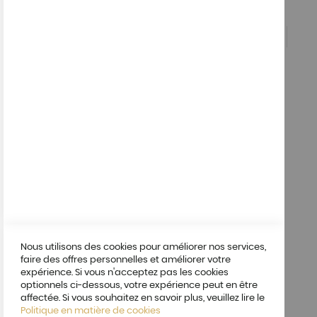
Questions
04 72 19 77
05
Compte
Mon compte
A propos
A propos de nous
Allergènes
Mentions légales
Condition générales de vente
Nous utilisons des cookies pour améliorer nos services,
Protection des données
faire des offres personnelles et améliorer votre
expérience. Si vous n'acceptez pas les cookies
optionnels ci-dessous, votre expérience peut en être
affectée. Si vous souhaitez en savoir plus, veuillez lire le
Politique en matière de cookies