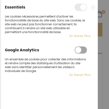
Essentiels
arti
0
Cart
Fermer
Les cookies nécessaires permettent d'activer les
fonctionnalités de base du site web. Sans ces cookies, le
site web ne peut pas fonctionner correctement. Ils
Ça fait du bien de vous revoir !
Un nouvel espace :
contribuent à rendre un site web utilisable en
"Cocktail" pour vos événements pro ou perso !
permettant une fonctionnalité de base.
En Savoir Plus
CRÉER UN NOUVEAU COMPTE CLIENT
Google Analytics
Un ensemble de cookies pour collecter des informations
et rendre compte des statistiques d'utilisation du site
INFORMATIONS PERSONNELLES
web sans identifier personnellement les visiteurs
individuels de Google.
Prénom
En Savoir Plus
Nom