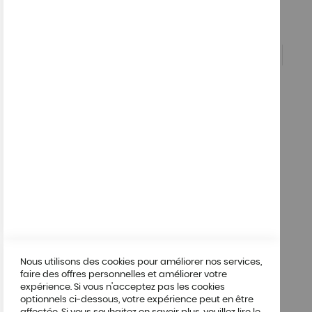
Questions
04 72 19 77
05
Compte
Mon compte
A propos
A propos de nous
Allergènes
Mentions légales
Condition générales de vente
Nous utilisons des cookies pour améliorer nos services,
Protection des données
faire des offres personnelles et améliorer votre
expérience. Si vous n'acceptez pas les cookies
optionnels ci-dessous, votre expérience peut en être