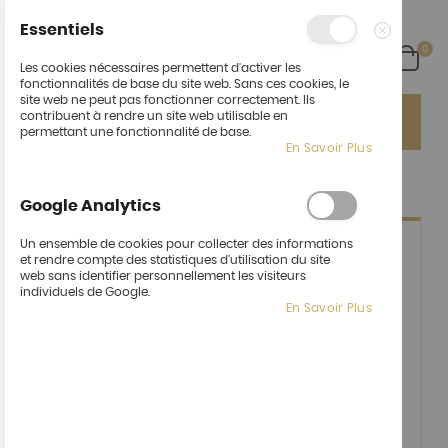
Essentiels
arti
0
Cart
Fermer
Les cookies nécessaires permettent d'activer les
fonctionnalités de base du site web. Sans ces cookies, le
site web ne peut pas fonctionner correctement. Ils
Ça fait du bien de vous revoir !
Un nouvel espace :
contribuent à rendre un site web utilisable en
"Cocktail" pour vos événements pro ou perso !
permettant une fonctionnalité de base.
En Savoir Plus
CRÉER UN NOUVEAU COMPTE CLIENT
Google Analytics
Un ensemble de cookies pour collecter des informations
et rendre compte des statistiques d'utilisation du site
INFORMATIONS PERSONNELLES
web sans identifier personnellement les visiteurs
individuels de Google.
Prénom
En Savoir Plus
Nom