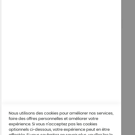
Questions
04 72 19 77
05
Compte
Mon compte
A propos
A propos de nous
Allergènes
Mentions légales
Condition générales de vente
Nous utilisons des cookies pour améliorer nos services,
Protection des données
faire des offres personnelles et améliorer votre
expérience. Si vous n'acceptez pas les cookies
optionnels ci-dessous, votre expérience peut en être