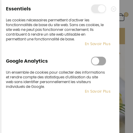
Essentiels
arti
0
Cart
Fermer
Les cookies nécessaires permettent d'activer les
fonctionnalités de base du site web. Sans ces cookies, le
site web ne peut pas fonctionner correctement. Ils
Ça fait du bien de vous revoir !
Un nouvel espace :
contribuent à rendre un site web utilisable en
"Cocktail" pour vos événements pro ou perso !
permettant une fonctionnalité de base.
En Savoir Plus
Skip
to
the
Google Analytics
end
of
Un ensemble de cookies pour collecter des informations
the
et rendre compte des statistiques d'utilisation du site
images
web sans identifier personnellement les visiteurs
gallery
individuels de Google.
En Savoir Plus