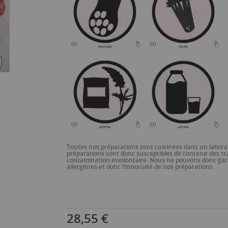
Toutes nos préparations sont cuisinées dans un laborat
préparations sont donc susceptibles de contenir des tr
contamination involontaire. Nous ne pouvons donc gara
allergènes et donc l’innocuité de nos préparations.
28,55 €