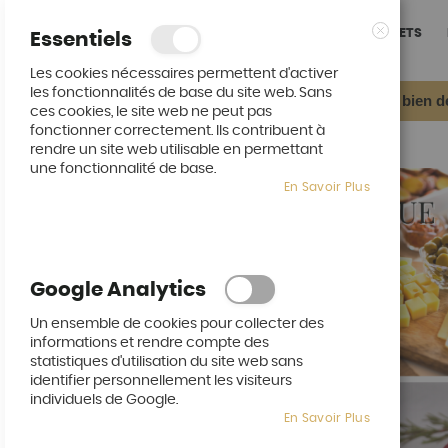
ACCUEIL
NOS PLATEAUX REPAS
NOS BUFFETS
Essentiels
Fermer
Les cookies nécessaires permettent d'activer
les fonctionnalités de base du site web. Sans
Ça fait du bien d
ces cookies, le site web ne peut pas
fonctionner correctement. Ils contribuent à
ACCUEIL
PLATEAU REPAS VIOLET
rendre un site web utilisable en permettant
une fonctionnalité de base.
Skip
En Savoir Plus
to
the
end
of
the
images
Google Analytics
gallery
Un ensemble de cookies pour collecter des
informations et rendre compte des
statistiques d'utilisation du site web sans
identifier personnellement les visiteurs
individuels de Google.
En Savoir Plus