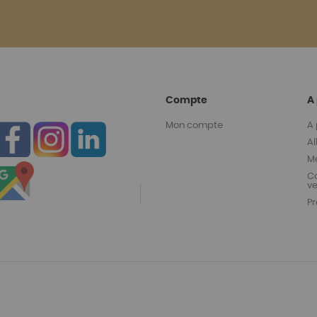
Compte
A
Mon compte
A
A
Me
C
v
P