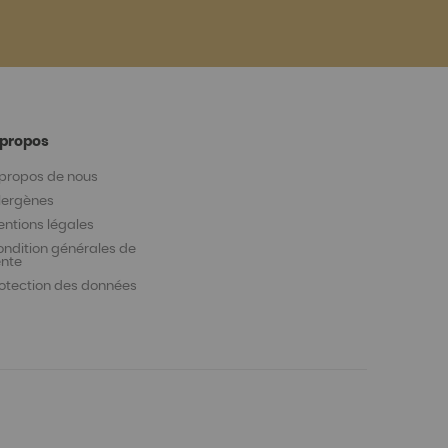
 propos
 propos de nous
llergènes
ntions légales
ondition générales de
ente
rotection des données