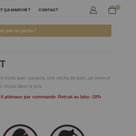
articles
0
 ÇA MARCHE ?
CONTACT
Cart
ts pro ou perso !
ET
t livrés avec couverts, une miche de pain, un verre et
t inclus dans le prix.
 4 plateaux par commande.
Retrait au labo -10%