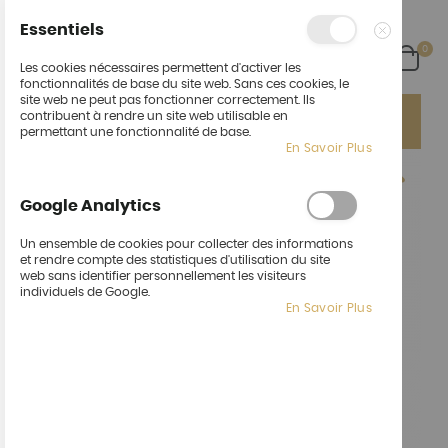
Essentiels
arti
0
Cart
Fermer
Les cookies nécessaires permettent d'activer les
fonctionnalités de base du site web. Sans ces cookies, le
site web ne peut pas fonctionner correctement. Ils
Ça fait du bien de vous revoir !
Un nouvel espace :
contribuent à rendre un site web utilisable en
"Cocktail" pour vos événements pro ou perso !
permettant une fonctionnalité de base.
En Savoir Plus
Skip
to
the
Google Analytics
end
of
Un ensemble de cookies pour collecter des informations
the
et rendre compte des statistiques d'utilisation du site
images
web sans identifier personnellement les visiteurs
gallery
individuels de Google.
En Savoir Plus