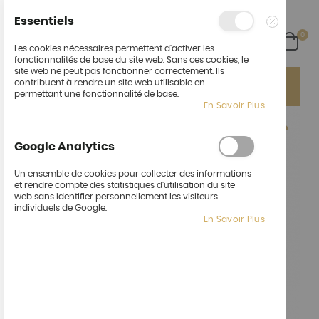
Essentiels
arti
0
Cart
Fermer
Les cookies nécessaires permettent d'activer les
fonctionnalités de base du site web. Sans ces cookies, le
site web ne peut pas fonctionner correctement. Ils
Ça fait du bien de vous revoir !
Un nouvel espace :
contribuent à rendre un site web utilisable en
"Cocktail" pour vos événements pro ou perso !
permettant une fonctionnalité de base.
En Savoir Plus
Skip
to
the
Google Analytics
end
of
Un ensemble de cookies pour collecter des informations
the
et rendre compte des statistiques d'utilisation du site
images
web sans identifier personnellement les visiteurs
gallery
individuels de Google.
En Savoir Plus